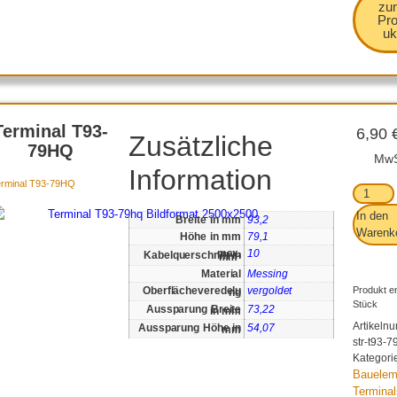
zu
Pr
uk
Terminal T93-
6,90
Zusätzliche
79HQ
MwS
Information
erminal T93-79HQ
In den
Breite in mm
93,2
Warenk
Höhe in mm
79,1
10
max. Kabelquerschnitt in mm²
Material
Messing
Produkt en
vergoldet
Oberflächeveredelung
Stück
73,22
Aussparung Breite in mm
Artikeln
54,07
Aussparung Höhe in mm
str-t93-7
Kategori
Bauelem
Terminal