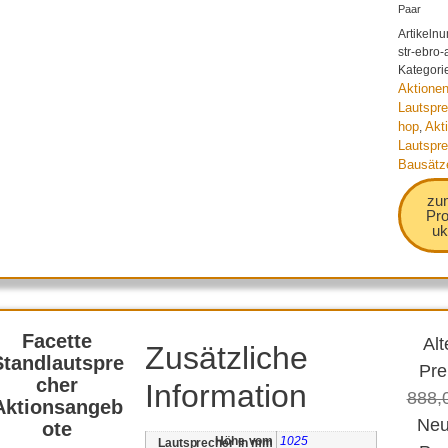
Paar
Artikeln
str-ebro-
Kategori
Aktionen
Lautspr
hop
Akt
,
Lautspre
Bausätz
zu
Pr
uk
Facette
Alt
Zusätzliche
Standlautspre
Pre
cher
Information
888,
Aktionsangeb
Neu
ote
1025
Höhe vom Lautsprecher in mm