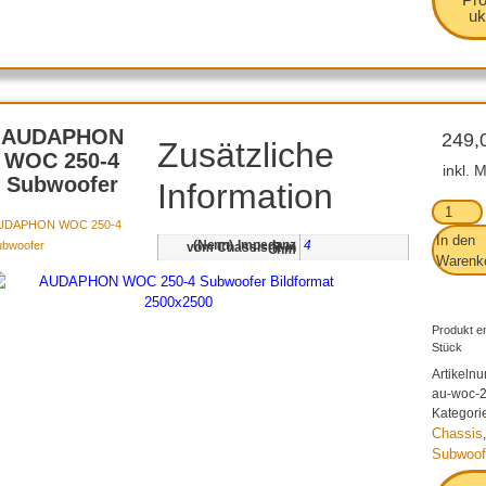
uk
AUDAPHON
249,
Zusätzliche
WOC 250-4
inkl. 
Subwoofer
Information
UDAPHON WOC 250-4
In den
4
ubwoofer
(Nenn) Impedanz vom Chassis R in Ohm
Warenk
Produkt en
Stück
Artikeln
au-woc-
Kategori
Chassis
,
Subwoof