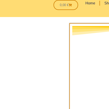
Home
Sh
0,00
€