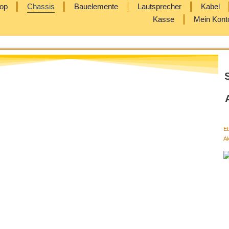
op
Chassis
Bauelemente
Lautsprecher
Kabel
Kasse
Mein Kont
Eb
A