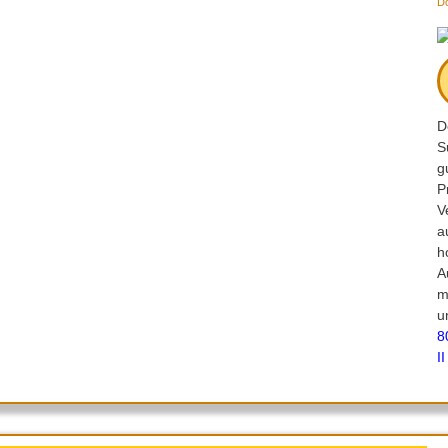
D
D
S
g
P
V
h
A
m
u
II