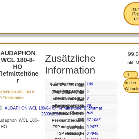
zu
Pr
uk
AUDAPHON
99,
Zusätzliche
WCL 180-8-
inkl. 
HO
Information
Tiefmitteltöne
r
In den
180
Außendurchmesser vom Chassis (D) in mm
Warenk
5
UDAPHON WCL 180-8-
Außenabmessung (Tiefe / Stärke) der Frontplatte in mm
 Tiefmitteltöner
8
(Nenn) Impedanz vom Chassis R in Ohm
89
Kennschalldruck vom Chassis SPL (2,83 V; 1 m) in dB
HiFi
Chassis Anwendungsgebiet / Einsatzbereich
udaphon WCL 180-
67,1087
TSP Resonanzfrequenz fs in Hz
-HO
3,2677
TSP mechanische Güte Qms
0,4949
TSP elektrische Güte Qes