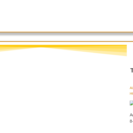
A
HO
A
8