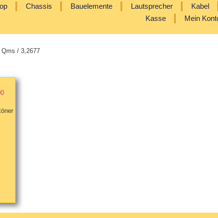
op
Chassis
Bauelemente
Lautsprecher
Kabel
Kasse
Mein Kont
 Qms / 3,2677
öner