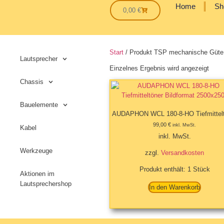
Home
Sh
0,00
€
Start
/ Produkt TSP mechanische Güte
Lautsprecher
Einzelnes Ergebnis wird angezeigt
Chassis
Bauelemente
AUDAPHON WCL 180-8-HO Tiefmittelt
99,00
€
inkl. MwSt.
Kabel
inkl. MwSt.
Werkzeuge
zzgl.
Versandkosten
Produkt enthält: 1
Stück
Aktionen im
Lautsprechershop
In den Warenkorb