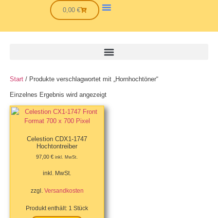
0,00
€
Start
/ Produkte verschlagwortet mit „Hornhochtöner“
Einzelnes Ergebnis wird angezeigt
Celestion CDX1-1747
Hochtontreiber
97,00
€
inkl. MwSt.
inkl. MwSt.
zzgl.
Versandkosten
Produkt enthält: 1
Stück