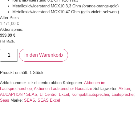
Keramikwiderstand 8,2 Ohm/20 Watt
Metalloxidwiderstand MOX10 3,3 Ohm (orange-orange-gold)
Metalloxidwiderstand MOX10 47 Ohm (gelb-violett-schwarz)
Alter Preis:
1.471,00
€
Aktionspreis:
999,99
€
inkl. MwSt.
In den Warenkorb
Produkt enthält: 1
Stück
Artikelnummer:
str-el-centro-aktion
Kategorien:
Aktionen im
Lautsprechershop
,
Aktionen Lautsprecher-Bausätze
Schlagwörter:
Aktion
,
AUDAPHON / SEAS
,
El Centro
,
Excel
,
Kompaktlautsprecher
,
Lautsprecher
,
Seas
Marke:
SEAS
,
SEAS Excel