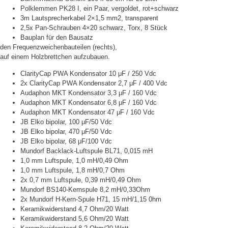
Polklemmen PK28 I, ein Paar, vergoldet, rot+schwarz
3m Lautsprecherkabel 2×1,5 mm2, transparent
2,5x Pan-Schrauben 4×20 schwarz, Torx, 8 Stück
Bauplan für den Bausatz
den Frequenzweichenbauteilen (rechts),
auf einem Holzbrettchen aufzubauen.
ClarityCap PWA Kondensator 10 μF / 250 Vdc
2x ClarityCap PWA Kondensator 2,7 μF / 400 Vdc
Audaphon MKT Kondensator 3,3 μF / 160 Vdc
Audaphon MKT Kondensator 6,8 μF / 160 Vdc
Audaphon MKT Kondensator 47 μF / 160 Vdc
JB Elko bipolar, 100 μF/50 Vdc
JB Elko bipolar, 470 μF/50 Vdc
JB Elko bipolar, 68 μF/100 Vdc
Mundorf Backlack-Luftspule BL71, 0,015 mH
1,0 mm Luftspule, 1,0 mH/0,49 Ohm
1,0 mm Luftspule, 1,8 mH/0,7 Ohm
2x 0,7 mm Luftspule, 0,39 mH/0,49 Ohm
Mundorf BS140-Kernspule 8,2 mH/0,33Ohm
2x Mundorf H-Kern-Spule H71, 15 mH/1,15 0hm
Keramikwiderstand 4,7 Ohm/20 Watt
Keramikwiderstand 5,6 Ohm/20 Watt