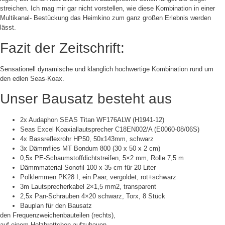
streichen. Ich mag mir gar nicht vorstellen, wie diese Kombination in einer
Multikanal- Bestückung das Heimkino zum ganz großen Erlebnis werden
lässt.
Fazit der Zeitschrift:
Sensationell dynamische und klanglich hochwertige Kombination rund um
den edlen Seas-Koax.
Unser Bausatz besteht aus
2x Audaphon SEAS Titan WF176ALW (H1941-12)
Seas Excel Koaxiallautsprecher C18EN002/A (E0060-08/06S)
4x Bassreflexrohr HP50, 50x143mm, schwarz
3x Dämmflies MT Bondum 800 (30 x 50 x 2 cm)
0,5x PE-Schaumstoffdichtstreifen, 5×2 mm, Rolle 7,5 m
Dämmmaterial Sonofil 100 x 35 cm für 20 Liter
Polklemmen PK28 I, ein Paar, vergoldet, rot+schwarz
3m Lautsprecherkabel 2×1,5 mm2, transparent
2,5x Pan-Schrauben 4×20 schwarz, Torx, 8 Stück
Bauplan für den Bausatz
den Frequenzweichenbauteilen (rechts),
auf einem Holzbrettchen aufzubauen.