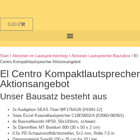
0,00
€
Start
/
Aktionen im Lautsprechershop
/
Aktionen Lautsprecher-Bausätze
/ El
Centro Kompaktlautsprecher Aktionsangebot
El Centro Kompaktlautsprecher
Aktionsangebot
Unser Bausatz besteht aus
2x Audaphon SEAS Titan WF176ALW (H1941-12)
Seas Excel Koaxiallautsprecher C18EN002/A (E0060-08/06S)
4x Bassreflexrohr HP50, 50x143mm, schwarz
3x Dämmflies MT Bondum 800 (30 x 50 x 2 cm)
0,5x PE-Schaumstoffdichtstreifen, 5×2 mm, Rolle 7,5 m
Dämmmaterial Sonofil 100 x 35 cm für 20 Liter