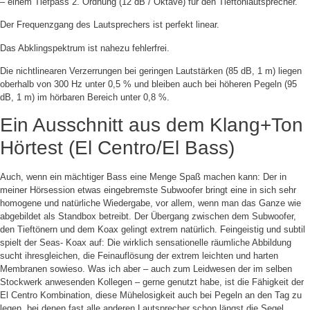
– einem Tiefpass 2. Ordnung (12 dB / Oktave) für den Tieftonlautsprecher.
Der Frequenzgang des Lautsprechers ist perfekt linear.
Das Abklingspektrum ist nahezu fehlerfrei.
Die nichtlinearen Verzerrungen bei geringen Lautstärken (85 dB, 1 m) liegen
oberhalb von 300 Hz unter 0,5 % und bleiben auch bei höheren Pegeln (95
dB, 1 m) im hörbaren Bereich unter 0,8 %.
Ein Ausschnitt aus dem Klang+Ton
Hörtest (El Centro/El Bass)
Auch, wenn ein mächtiger Bass eine Menge Spaß machen kann: Der in
meiner Hörsession etwas eingebremste Subwoofer bringt eine in sich sehr
homogene und natürliche Wiedergabe, vor allem, wenn man das Ganze wie
abgebildet als Standbox betreibt. Der Übergang zwischen dem Subwoofer,
den Tieftönern und dem Koax gelingt extrem natürlich. Feingeistig und subtil
spielt der Seas- Koax auf: Die wirklich sensationelle räumliche Abbildung
sucht ihresgleichen, die Feinauflösung der extrem leichten und harten
Membranen sowieso. Was ich aber – auch zum Leidwesen der im selben
Stockwerk anwesenden Kollegen – gerne genutzt habe, ist die Fähigkeit der
El Centro Kombination, diese Mühelosigkeit auch bei Pegeln an den Tag zu
legen, bei denen fast alle anderen Lautsprecher schon längst die Segel