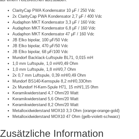
ClarityCap PWA Kondensator 10 μF / 250 Vdc
2x ClarityCap PWA Kondensator 2,7 μF / 400 Vdc
Audaphon MKT Kondensator 3,3 μF / 160 Vdc
Audaphon MKT Kondensator 6,8 μF / 160 Vdc
Audaphon MKT Kondensator 47 μF / 160 Vdc
JB Elko bipolar, 100 μF/50 Vdc
JB Elko bipolar, 470 μF/50 Vdc
JB Elko bipolar, 68 μF/100 Vdc
Mundorf Backlack-Luftspule BL71, 0,015 mH
1,0 mm Luftspule, 1,0 mH/0,49 Ohm
1,0 mm Luftspule, 1,8 mH/0,7 Ohm
2x 0,7 mm Luftspule, 0,39 mH/0,49 Ohm
Mundorf BS140-Kernspule 8,2 mH/0,33Ohm
2x Mundorf H-Kern-Spule H71, 15 mH/1,15 0hm
Keramikwiderstand 4,7 Ohm/20 Watt
Keramikwiderstand 5,6 Ohm/20 Watt
Keramikwiderstand 8,2 Ohm/20 Watt
Metalloxidwiderstand MOX10 3,3 Ohm (orange-orange-gold)
Metalloxidwiderstand MOX10 47 Ohm (gelb-violett-schwarz)
Zusätzliche Information