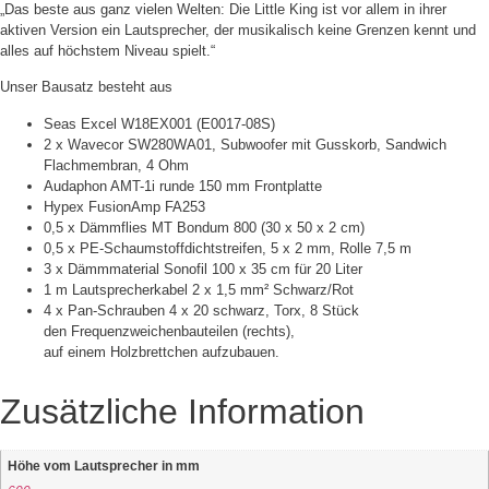
„Das beste aus ganz vielen Welten: Die Little King ist vor allem in ihrer
aktiven Version ein Lautsprecher, der musikalisch keine Grenzen kennt und
alles auf höchstem Niveau spielt.“
Unser Bausatz besteht aus
Seas Excel W18EX001 (E0017-08S)
2 x Wavecor SW280WA01, Subwoofer mit Gusskorb, Sandwich
Flachmembran, 4 Ohm
Audaphon AMT-1i runde 150 mm Frontplatte
Hypex FusionAmp FA253
0,5 x Dämmflies MT Bondum 800 (30 x 50 x 2 cm)
0,5 x PE-Schaumstoffdichtstreifen, 5 x 2 mm, Rolle 7,5 m
3 x Dämmmaterial Sonofil 100 x 35 cm für 20 Liter
1 m Lautsprecherkabel 2 x 1,5 mm² Schwarz/Rot
4 x Pan-Schrauben 4 x 20 schwarz, Torx, 8 Stück
den Frequenzweichenbauteilen (rechts),
auf einem Holzbrettchen aufzubauen.
Zusätzliche Information
Höhe vom Lautsprecher in mm