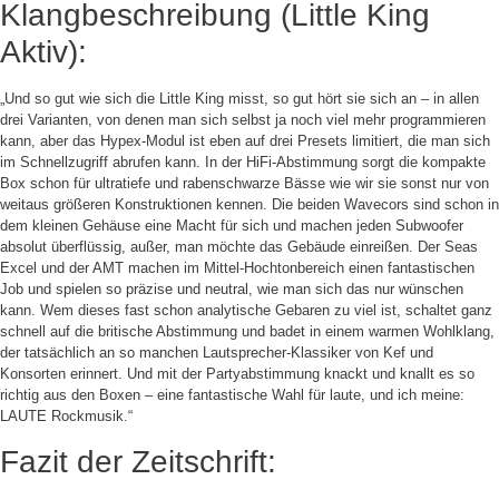
Klangbeschreibung (Little King
Aktiv):
„Und so gut wie sich die Little King misst, so gut hört sie sich an – in allen
drei Varianten, von denen man sich selbst ja noch viel mehr programmieren
kann, aber das Hypex-Modul ist eben auf drei Presets limitiert, die man sich
im Schnellzugriff abrufen kann. In der HiFi-Abstimmung sorgt die kompakte
Box schon für ultratiefe und rabenschwarze Bässe wie wir sie sonst nur von
weitaus größeren Konstruktionen kennen. Die beiden Wavecors sind schon in
dem kleinen Gehäuse eine Macht für sich und machen jeden Subwoofer
absolut überflüssig, außer, man möchte das Gebäude einreißen. Der Seas
Excel und der AMT machen im Mittel-Hochtonbereich einen fantastischen
Job und spielen so präzise und neutral, wie man sich das nur wünschen
kann. Wem dieses fast schon analytische Gebaren zu viel ist, schaltet ganz
schnell auf die britische Abstimmung und badet in einem warmen Wohlklang,
der tatsächlich an so manchen Lautsprecher-Klassiker von Kef und
Konsorten erinnert. Und mit der Partyabstimmung knackt und knallt es so
richtig aus den Boxen – eine fantastische Wahl für laute, und ich meine:
LAUTE Rockmusik.“
Fazit der Zeitschrift: